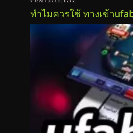
ทางเข้า ufabet มือถือ
ทำไมควรใช้ ทางเข้าufabet