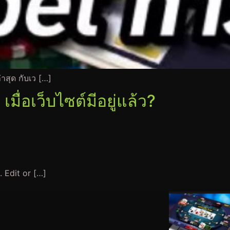
าสุด กับเว […]
เมื่อเว็บไซต์มีอยู่แล้ว?
 Edit or […]