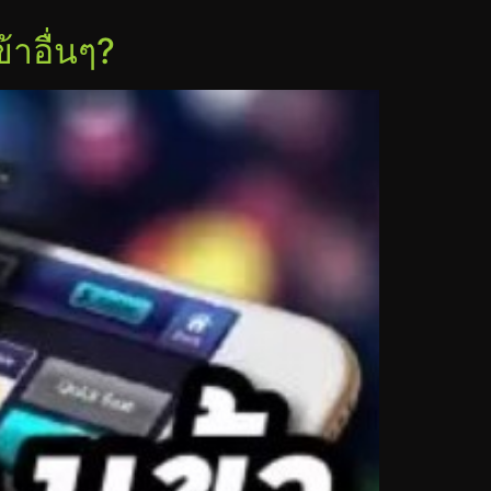
้าอื่นๆ?