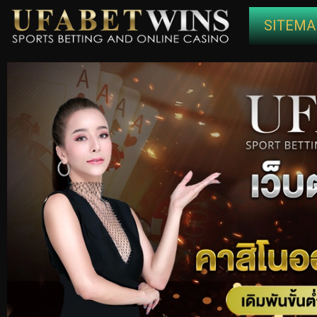
SITEMA